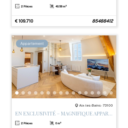
2 Pièces
40.56 m²
€ 109.710
85488412
Appartement
Aix-les-Bains - 73100
EN EXCLUSIVITÉ – MAGNIFIQUE APPARTEMENT T2 RÉNOVÉ AVEC PRESTATIONS HAUT DE GAMME
2 Pièces
0 m²