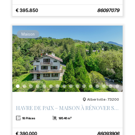
€ 395.850
86097079
Maison
Albertville - 73200
HAVRE DE PAIX – MAISON À RÉNOVER SUR LES HAUTEURS D’ALBERTVILLE
18 Pièces
195.46 m²
€ 390.000
86093906