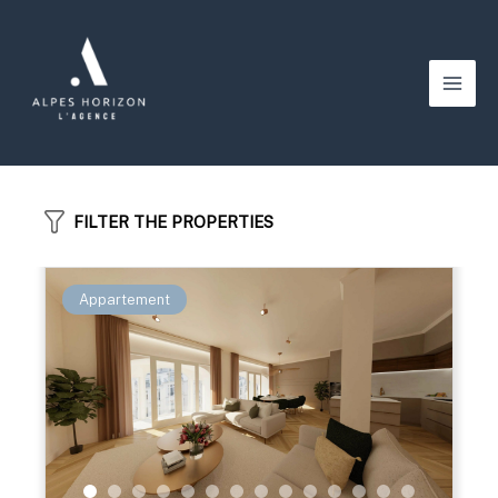
Aller
au
contenu
Main
Men
FILTER THE PROPERTIES
Appartement