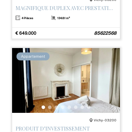
MAGNIFIQUE DUPLEX AVEC PRESTATIONS HAUT DE GAMME ET TERRASSE– CŒUR DE VICHY
4 Pièces
134.81 m²
€ 649.000
85622568
Appartement
Vichy - 03200
PRODUIT D’INVESTISSEMENT