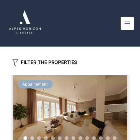
Aller
au
contenu
Main
Men
FILTER THE PROPERTIES
Appartement