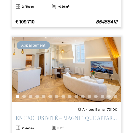
2 Pièces
40.56 m²
€ 109.710
85488412
Appartement
Aix-les-Bains - 73100
EN EXCLUSIVITÉ – MAGNIFIQUE APPARTEMENT T2 RÉNOVÉ AVEC PRESTATIONS HAUT DE GAMME
2 Pièces
0 m²