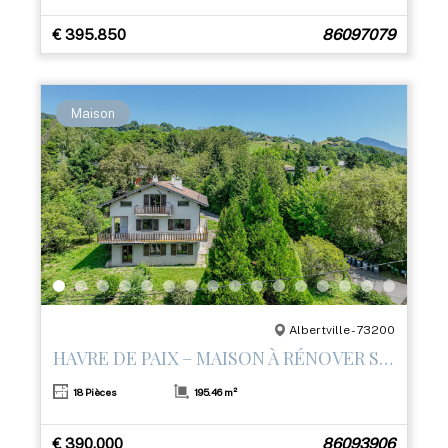
€ 395.850
86097079
Maison
Albertville - 73200
HAVRE DE PAIX – MAISON À RÉNOVER SUR LES HAUTEURS D’ALBERTVILLE
18 Pièces
195.46 m²
€ 390.000
86093906