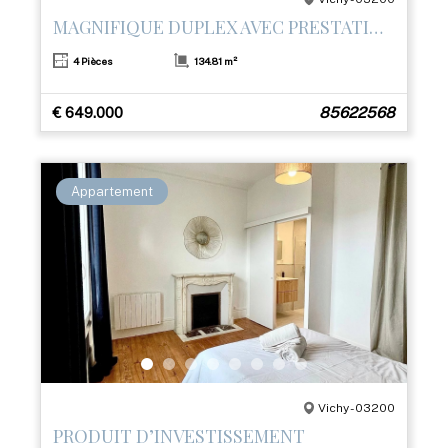
MAGNIFIQUE DUPLEX AVEC PRESTATIONS HAUT DE GAMME ET TERRASSE– CŒUR DE VICHY
4 Pièces
134.81 m²
€ 649.000
85622568
Appartement
Vichy - 03200
PRODUIT D’INVESTISSEMENT