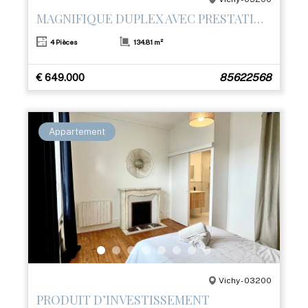
MAGNIFIQUE DUPLEX AVEC PRESTATIONS HAUT DE GAMME ET TERRASSE– CŒUR DE VICHY
4 Pièces
134.81 m²
€ 649.000
85622568
Appartement
Vichy - 03200
PRODUIT D’INVESTISSEMENT