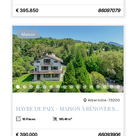
€ 395.850
86097079
Maison
Albertville - 73200
HAVRE DE PAIX – MAISON À RÉNOVER SUR LES HAUTEURS D’ALBERTVILLE
18 Pièces
195.46 m²
€ 390.000
86093906