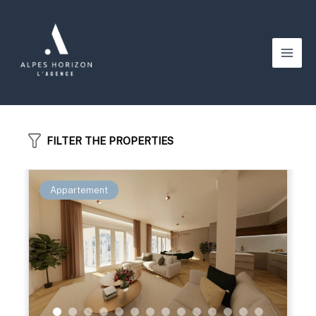
Aller
au
contenu
Main
Men
FILTER THE PROPERTIES
Appartement