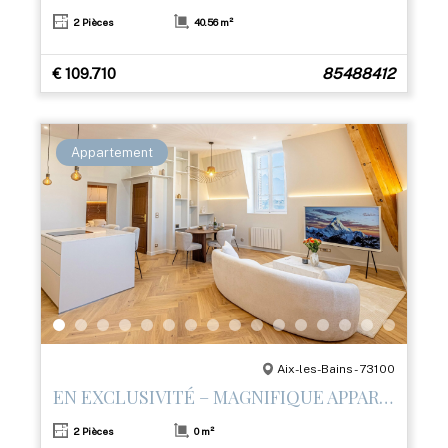
2 Pièces
40.56 m²
€ 109.710
85488412
Appartement
Aix-les-Bains - 73100
EN EXCLUSIVITÉ – MAGNIFIQUE APPARTEMENT T2 RÉNOVÉ AVEC PRESTATIONS HAUT DE GAMME
2 Pièces
0 m²