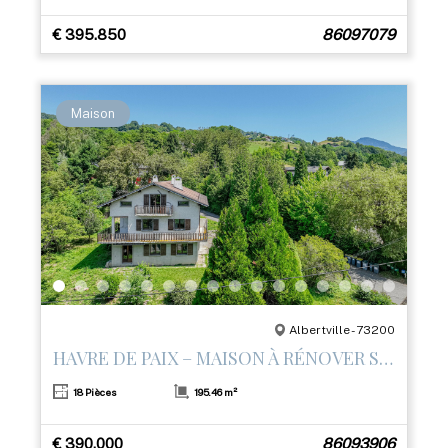
€ 395.850
86097079
Maison
Albertville - 73200
HAVRE DE PAIX – MAISON À RÉNOVER SUR LES HAUTEURS D’ALBERTVILLE
18 Pièces
195.46 m²
€ 390.000
86093906