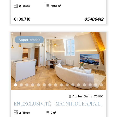
2 Pièces
40.56 m²
€ 109.710
85488412
Appartement
Aix-les-Bains - 73100
EN EXCLUSIVITÉ – MAGNIFIQUE APPARTEMENT T2 RÉNOVÉ AVEC PRESTATIONS HAUT DE GAMME
2 Pièces
0 m²