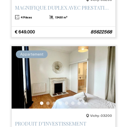
MAGNIFIQUE DUPLEX AVEC PRESTATIONS HAUT DE GAMME ET TERRASSE– CŒUR DE VICHY
4 Pièces
134.81 m²
€ 649.000
85622568
Appartement
Vichy - 03200
PRODUIT D’INVESTISSEMENT