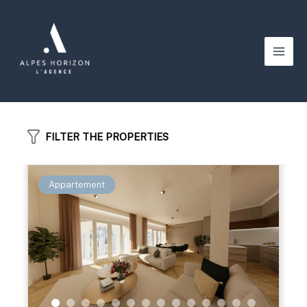
Aller
au
contenu
Main
Men
FILTER THE PROPERTIES
Appartement