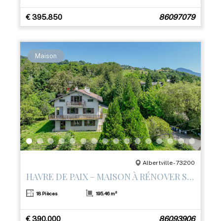
€ 395.850
86097079
Maison
Albertville - 73200
HAVRE DE PAIX – MAISON À RÉNOVER SUR LES HAUTEURS D’ALBERTVILLE
18 Pièces
195.46 m²
€ 390.000
86093906