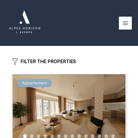
Aller
au
contenu
Main
Men
FILTER THE PROPERTIES
Appartement