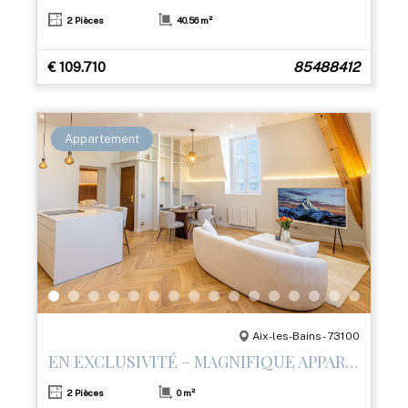
2 Pièces
40.56 m²
€ 109.710
85488412
Appartement
Aix-les-Bains - 73100
EN EXCLUSIVITÉ – MAGNIFIQUE APPARTEMENT T2 RÉNOVÉ AVEC PRESTATIONS HAUT DE GAMME
2 Pièces
0 m²