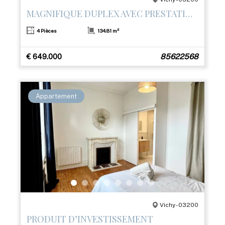
MAGNIFIQUE DUPLEX AVEC PRESTATIONS HAUT DE GAMME ET TERRASSE– CŒUR DE VICHY
4 Pièces
134.81 m²
€ 649.000
85622568
Appartement
Vichy - 03200
PRODUIT D’INVESTISSEMENT