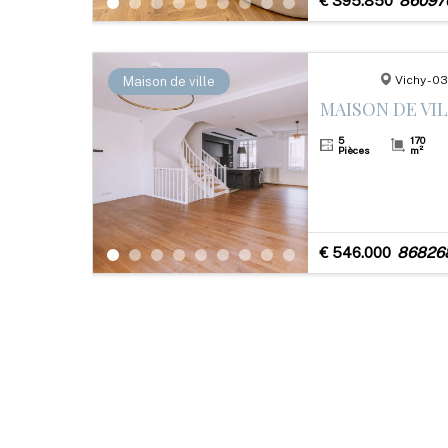
€ 395.850
86097
Vichy - 
Maison de ville
5
170
Pièces
m²
€ 546.000
86826