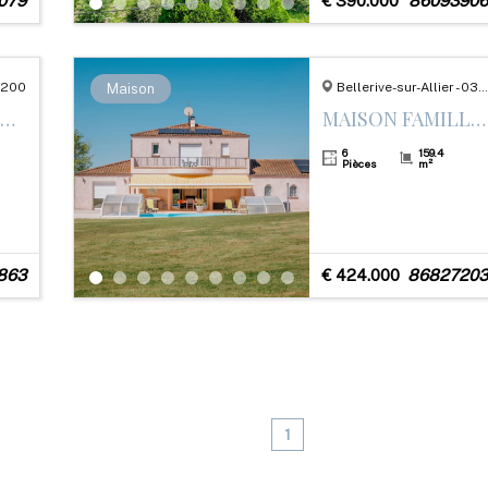
079
€ 390.000
86093906
03200
Bellerive-sur-Allier - 03700
Maison
MAISON DE VILLE RÉNOVÉE AVEC GARAGE ET 3 TERRASSES – CENTRE DE VICHY
MAISON FAMILLIAL AVEC PISCINE
6
159.4
Pièces
m²
863
€ 424.000
86827203
1