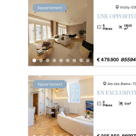
Vichy - 
Appartement
5
130.01
Pièces
m²
€ 479.900
85594
Aix-les-Bains - 
Appartement
2
0 m²
Pièces