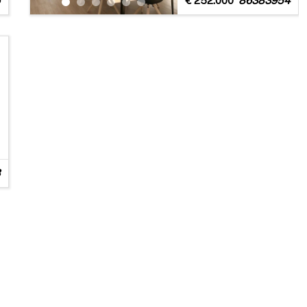
€ 252.000
86383954