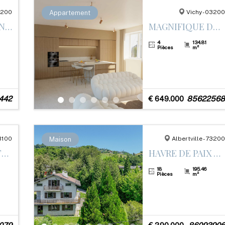
03200
Vichy - 03200
Appartement
UNE OPPORTUNITÉ RARE SUR LE MARCHÉ
MAGNIFIQUE DUPLEX AVEC PRESTATIONS HAUT DE GAMME ET TERRASSE– CŒUR DE VICHY
4
134.81
Pièces
m²
442
€ 649.000
85622568
73100
Albertville - 73200
Maison
EN EXCLUSIVITÉ – MAGNIFIQUE APPARTEMENT T2 RÉNOVÉ AVEC PRESTATIONS HAUT DE GAMME
HAVRE DE PAIX – MAISON À RÉNOVER SUR LES HAUTEURS D’ALBERTVILLE
18
195.46
Pièces
m²