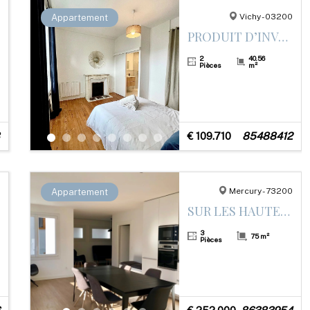
Vichy - 03200
Appartement
PRODUIT D’INVESTISSEMENT
2
40.56
Pièces
m²
€ 109.710
85488412
Mercury - 73200
Appartement
SUR LES HAUTEURS DE MERCURY
3
75 m²
Pièces