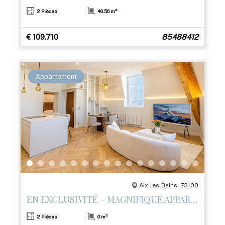
2 Pièces
40.56 m²
€ 109.710
85488412
Appartement
Aix-les-Bains - 73100
EN EXCLUSIVITÉ – MAGNIFIQUE APPARTEMENT T2 RÉNOVÉ AVEC PRESTATIONS HAUT DE GAMME
2 Pièces
0 m²