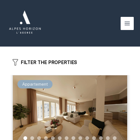
Aller
au
contenu
Main
Men
FILTER THE PROPERTIES
Appartement