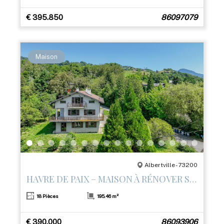
€ 395.850
86097079
Maison
Albertville - 73200
HAVRE DE PAIX – MAISON À RÉNOVER SUR LES HAUTEURS D’ALBERTVILLE
18 Pièces
195.46 m²
€ 390.000
86093906