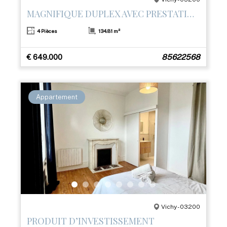
MAGNIFIQUE DUPLEX AVEC PRESTATIONS HAUT DE GAMME ET TERRASSE– CŒUR DE VICHY
4 Pièces
134.81 m²
€ 649.000
85622568
Appartement
Vichy - 03200
PRODUIT D’INVESTISSEMENT