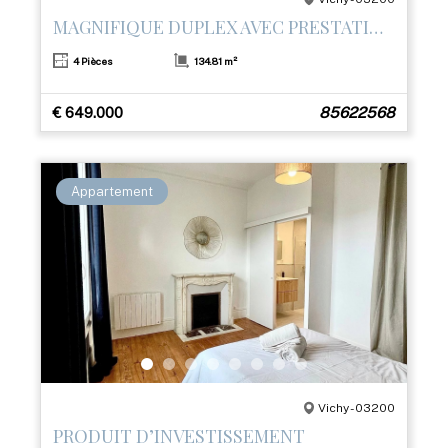
MAGNIFIQUE DUPLEX AVEC PRESTATIONS HAUT DE GAMME ET TERRASSE– CŒUR DE VICHY
4 Pièces
134.81 m²
€ 649.000
85622568
Appartement
Vichy - 03200
PRODUIT D’INVESTISSEMENT