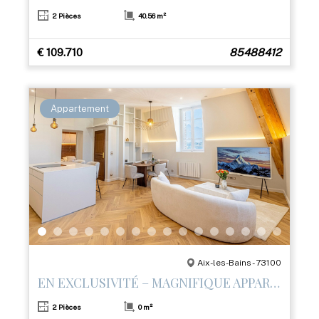
2 Pièces
40.56 m²
€ 109.710
85488412
Appartement
Aix-les-Bains - 73100
EN EXCLUSIVITÉ – MAGNIFIQUE APPARTEMENT T2 RÉNOVÉ AVEC PRESTATIONS HAUT DE GAMME
2 Pièces
0 m²