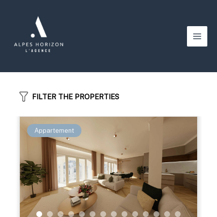
Aller
au
contenu
Main
Men
FILTER THE PROPERTIES
Appartement