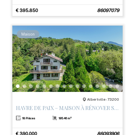
€ 395.850
86097079
Maison
Albertville - 73200
HAVRE DE PAIX – MAISON À RÉNOVER SUR LES HAUTEURS D’ALBERTVILLE
18 Pièces
195.46 m²
€ 390.000
86093906