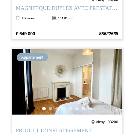
MAGNIFIQUE DUPLEX AVEC PRESTATIONS HAUT DE GAMME ET TERRASSE– CŒUR DE VICHY
4 Pièces
134.81 m²
€ 649.000
85622568
Appartement
Vichy - 03200
PRODUIT D’INVESTISSEMENT