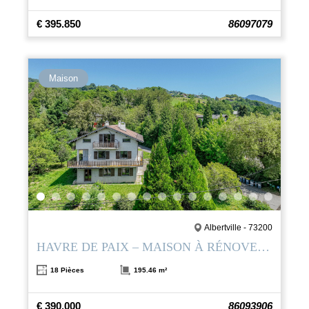
€ 395.850
86097079
Maison
Albertville - 73200
HAVRE DE PAIX – MAISON À RÉNOVER SUR LES HAUTEURS D’ALBERTVILLE
18 Pièces
195.46 m²
€ 390.000
86093906