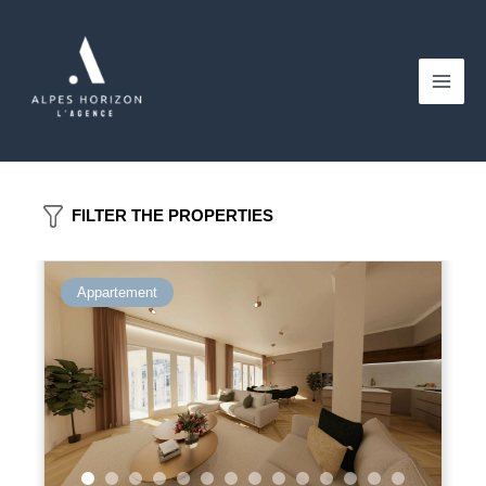
Aller
au
contenu
Main
Men
FILTER THE PROPERTIES
Appartement