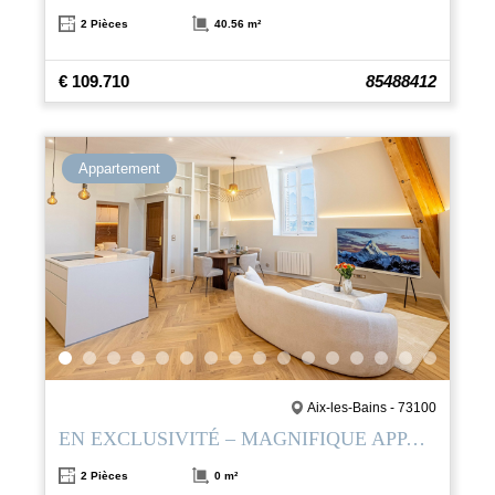
2 Pièces
40.56 m²
€ 109.710
85488412
Appartement
Aix-les-Bains - 73100
EN EXCLUSIVITÉ – MAGNIFIQUE APPARTEMENT T2 RÉNOVÉ AVEC PRESTATIONS HAUT DE GAMME
2 Pièces
0 m²