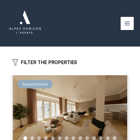
Aller
au
contenu
Main
Men
FILTER THE PROPERTIES
Appartement