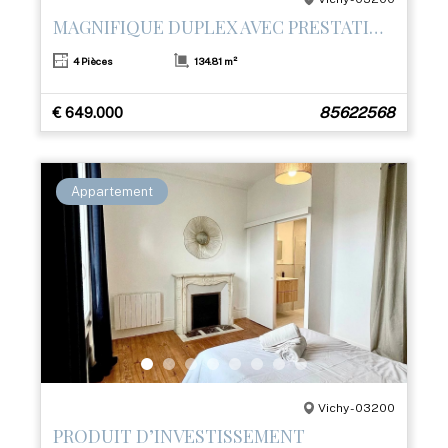
MAGNIFIQUE DUPLEX AVEC PRESTATIONS HAUT DE GAMME ET TERRASSE– CŒUR DE VICHY
4 Pièces
134.81 m²
€ 649.000
85622568
Appartement
Vichy - 03200
PRODUIT D’INVESTISSEMENT