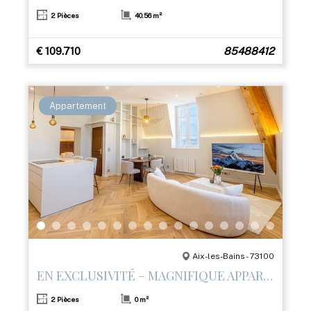
2 Pièces
40.56 m²
€ 109.710
85488412
Appartement
Aix-les-Bains - 73100
EN EXCLUSIVITÉ – MAGNIFIQUE APPARTEMENT T2 RÉNOVÉ AVEC PRESTATIONS HAUT DE GAMME
2 Pièces
0 m²