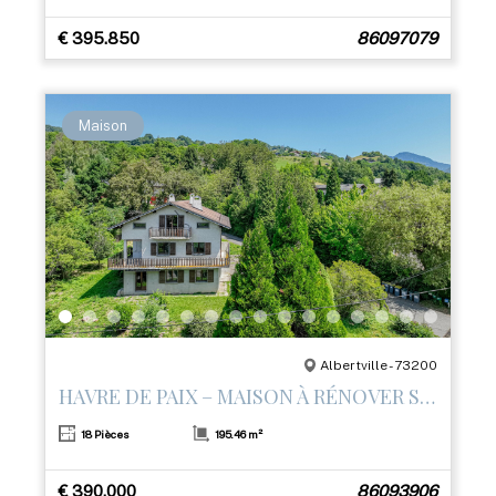
€ 395.850
86097079
Maison
Albertville - 73200
HAVRE DE PAIX – MAISON À RÉNOVER SUR LES HAUTEURS D’ALBERTVILLE
18 Pièces
195.46 m²
€ 390.000
86093906