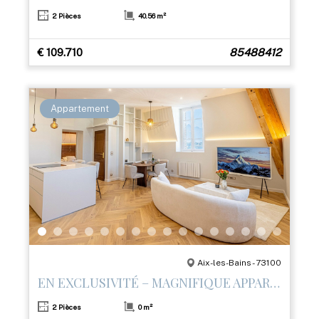
2 Pièces
40.56 m²
€ 109.710
85488412
Appartement
Aix-les-Bains - 73100
EN EXCLUSIVITÉ – MAGNIFIQUE APPARTEMENT T2 RÉNOVÉ AVEC PRESTATIONS HAUT DE GAMME
2 Pièces
0 m²