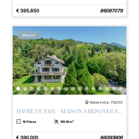
€ 395.850
86097079
Maison
Albertville - 73200
HAVRE DE PAIX – MAISON À RÉNOVER SUR LES HAUTEURS D’ALBERTVILLE
18 Pièces
195.46 m²
€ 390.000
86093906