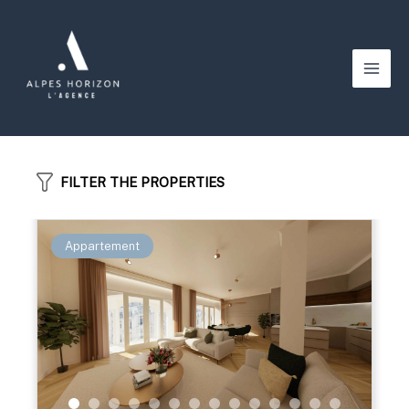
Aller
au
contenu
Main
Men
FILTER THE PROPERTIES
Appartement