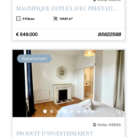
MAGNIFIQUE DUPLEX AVEC PRESTATIONS HAUT DE GAMME ET TERRASSE– CŒUR DE VICHY
4 Pièces
134.81 m²
€ 649.000
85622568
Appartement
Vichy - 03200
PRODUIT D’INVESTISSEMENT